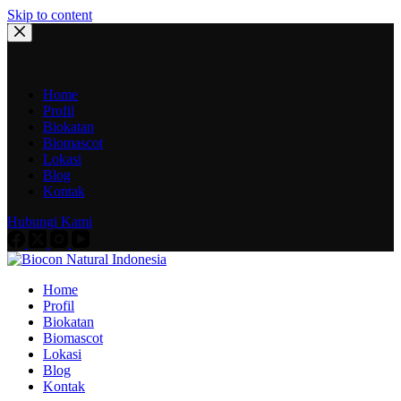
Skip to content
Home
Profil
Biokatan
Biomascot
Lokasi
Blog
Kontak
Hubungi Kami
Home
Profil
Biokatan
Biomascot
Lokasi
Blog
Kontak