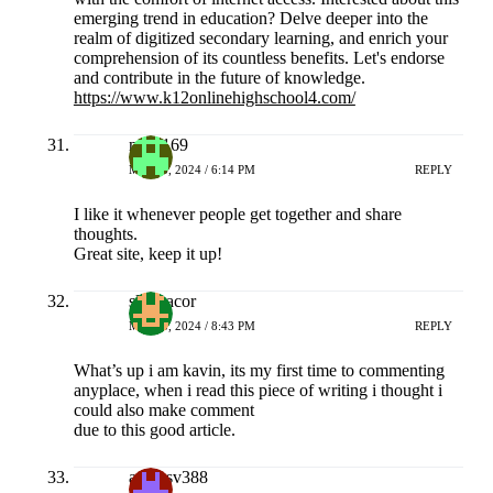
emerging trend in education? Delve deeper into the
realm of digitized secondary learning, and enrich your
comprehension of its countless benefits. Let's endorse
and contribute in the future of knowledge.
https://www.k12onlinehighschool4.com/
naga169
MEI 18, 2024 / 6:14 PM
REPLY
I like it whenever people get together and share
thoughts.
Great site, keep it up!
slot gacor
MEI 18, 2024 / 8:43 PM
REPLY
What’s up i am kavin, its my first time to commenting
anyplace, when i read this piece of writing i thought i
could also make comment
due to this good article.
agen sv388