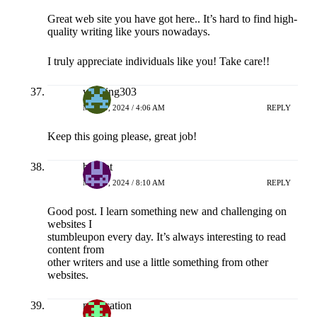
Great web site you have got here.. It’s hard to find high-
quality writing like yours nowadays.
I truly appreciate individuals like you! Take care!!
winning303
MEI 19, 2024 / 4:06 AM
REPLY
Keep this going please, great job!
bo slot
MEI 19, 2024 / 8:10 AM
REPLY
Good post. I learn something new and challenging on
websites I
stumbleupon every day. It’s always interesting to read
content from
other writers and use a little something from other
websites.
medication