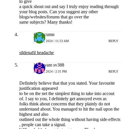
to give
a quick shout out and say I truly enjoy reading through
your blog posts. Can you suggest any other
blogs/websites/forums that go over the
same subjects? Many thanks!
Ctkoscumn
MEI 14, 2024 / 11:53 AM
REPLY
sildenafil headache
laga ayam sv388
MEI 14, 2024 / 2:31 PM
REPLY
Definitely believe that that you stated. Your favourite
justification appeared
to be on the net the simplest thing to take into accout
of. I say to you, I definitely get annoyed even as
folks think about concerns that they plainly do not
understand about. You managed to hit the nail upon the
highest and also
outlined out the whole thing without having side-effects
, people can take a signal.