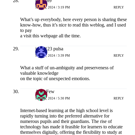
naga169
MEI 18, 2024 / 3:19 PM
REPLY
What’s up everybody, here every person is sharing these
know-how, thus it’s nice to read this weblog, and I used
to pay
a visit this webpage all the time.
joker123 pulsa
MEI 18, 2024 / 3:39 PM
REPLY
What a stuff of un-ambiguity and preserveness of
valuable knowledge
on the topic of unexpected emotions.
AndyFew
MEI 18, 2024 / 5:30 PM
REPLY
Internet-based learning at the high school level is
rapidly turning into the preferred alternative for
numerous pupils and their guardians. The rise of
technology has made it feasible for learners to educate
themselves digitally, offering the flexibility to study at