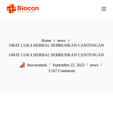
S
k
i
p
t
o
c
o
Home
news
n
OBAT LUKA HERBAL SEMBUHKAN CANTENGAN
t
e
n
OBAT LUKA HERBAL SEMBUHKAN CANTENGAN
t
bioconatural
September 22, 2023
news
3,167 Comments