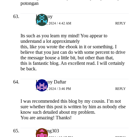
potongan
Hokicoy
MEI 23, 2024 / 4:42 AM
REPLY
Its such as you learn my mind! You appear to
understand a lot approximately
this, like you wrote the ebook in it or something. I
believe that you just can do with some percent to drive
the message house a little bit, but other than that,
this is fantastic blog. An excellent read. I will certainly
be back.
Hokicoy Daftar
MEI 23, 2024 / 3:46 PM
REPLY
I was recommended this blog by my cousin. I’m not
sure whether this post is written by him as nobody else
know such detailed about my problem.
You are amazing! Thanks!
winning303