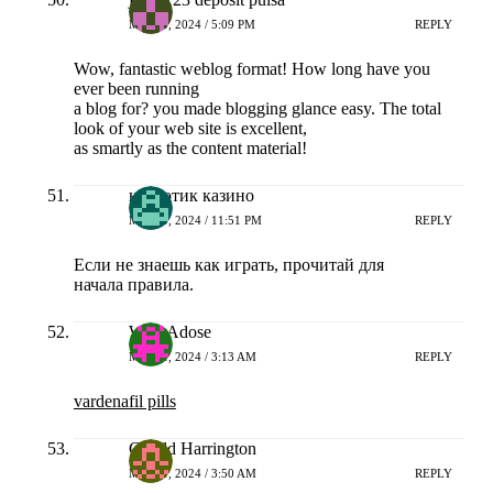
MEI 20, 2024 / 5:09 PM
REPLY
Wow, fantastic weblog format! How long have you
ever been running
a blog for? you made blogging glance easy. The total
look of your web site is excellent,
as smartly as the content material!
наркотик казино
MEI 20, 2024 / 11:51 PM
REPLY
Если не знаешь как играть, прочитай для
начала правила.
WsnrAdose
MEI 21, 2024 / 3:13 AM
REPLY
vardenafil pills
Gerald Harrington
MEI 21, 2024 / 3:50 AM
REPLY