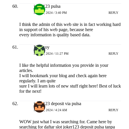
joker123 pulsa
MEI 22, 2024 / 3:40 PM
REPLY
I think the admin of this web site is in fact working hard
in support of his web page, because here
every information is quality based data.
Hokicoy
MEI 22, 2024 / 11:27 PM
REPLY
I like the helpful information you provide in your
articles.
I will bookmark your blog and check again here
regularly. I am quite
sure I will learn lots of new stuff right here! Best of luck
for the next!
joker123 deposit via pulsa
MEI 23, 2024 / 4:24 AM
REPLY
WOW just what I was searching for. Came here by
searching for daftar slot joker123 deposit pulsa tanpa