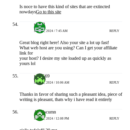
Is noce to have this kind of sites that are extincted
nowdays
Go to this site
slot88
MEI 21, 2024 / 7:45 AM
REPLY
Great blog right here! Also your site a lot up fast!
What web host are you using? Can I get your affiliate
link for
your host? I desire my site loaded up as quickly as
yours lol
naga169
MEI 21, 2024 / 10:06 AM
REPLY
Thanks in favor of sharing such a pleasant idea, piece of
writing is pleasant, thats why i have read it entirely
Akedscumn
MEI 21, 2024 / 12:08 PM
REPLY