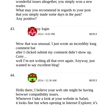
wonderful issues altogether, you simply won a new
reader.
What may you recommend in regards to your post
that you simply made some days in the past?
Any positive?
Hokicoy login
MEI 19, 2024 / 9:03 PM
REPLY
Wow that was unusual. I just wrote an incredibly long
comment but
after I clicked submit my comment didn’t show up.
Grrrr…
well I’m not writing all that over again. Anyway, just
wanted to say excellent blog!
sv388
MEI 20, 2024 / 12:30 AM
REPLY
Hello there, I believe your web site might be having
browser compatibility issues.
Whenever I take a look at your website in Safari,
it looks fine but when opening in Internet Explorer, it’s