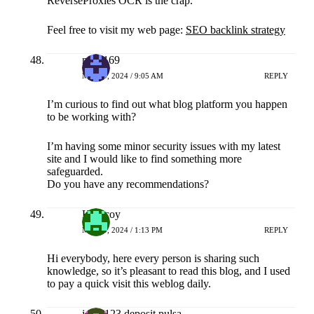
ReverseProxies OCR is the crap.
Feel free to visit my web page:
SEO backlink strategy
naga169
MEI 20, 2024 / 9:05 AM
REPLY
I’m curious to find out what blog platform you happen
to be working with?
I’m having some minor security issues with my latest
site and I would like to find something more
safeguarded.
Do you have any recommendations?
Hokicoy
MEI 20, 2024 / 1:13 PM
REPLY
Hi everybody, here every person is sharing such
knowledge, so it’s pleasant to read this blog, and I used
to pay a quick visit this weblog daily.
joker123 deposit pulsa