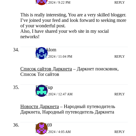
MEI 18, 2024 / 9:22 PM
REPLY
This is really interesting, You are a very skilled blogger.
I’ve joined your feed and look forward to seeking more
of your wonderful post.
Also, I have shared your web site in my social
networks!
Patricklom
MEI 18, 2024 / 11:04 PM
REPLY
Список сайтов Даркнета
– Даркнет поисковик,
Список Tor сайтов
FidelFup
MEI 19, 2024 / 12:47 AM
REPLY
Новости Даркнета
– Народный путеводитель
Даркнета, Народный путеводитель Даркнета
naga169
MEI 19, 2024 / 4:05 AM
REPLY