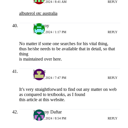
MEI 19, 2024 / 8:41 AM
REPLY
albuterol otc australia
Hokicoy
MEI 19, 2024 / 1:17 PM
REPLY
No matter if some one searches for his vital thing,
thus he/she needs to be available that in detail, so that
thing
is maintained over here.
bo slot
MEI 19, 2024 / 7:47 PM
REPLY
It’s very straightforward to find out any matter on web
as compared to textbooks, as I found
this article at this website.
Hokicoy Daftar
MEI 19, 2024 / 8:54 PM
REPLY