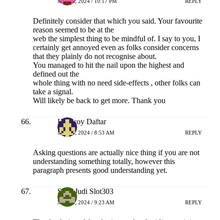
MEI 23, 2024 / 10:17 PM
REPLY
Definitely consider that which you said. Your favourite
reason seemed to be at the
web the simplest thing to be mindful of. I say to you, I
certainly get annoyed even as folks consider concerns
that they plainly do not recognise about.
You managed to hit the nail upon the highest and
defined out the
whole thing with no need side-effects , other folks can
take a signal.
Will likely be back to get more. Thank you
Hokicoy Daftar
MEI 24, 2024 / 8:53 AM
REPLY
Asking questions are actually nice thing if you are not
understanding something totally, however this
paragraph presents good understanding yet.
Situs Judi Slot303
MEI 24, 2024 / 9:23 AM
REPLY