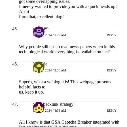
got some overlapping issues.
I merely wanted to provide you with a quick heads up!
Apart
from that, excellent blog!
naga169
MEI 20, 2024 / 1:29 AM
REPLY
Why people still use to read news papers when in this
technological world everything is available on net?
Nereida
MEI 20, 2024 / 2:36 AM
REPLY
Superb, what a weblog it is! This webpage presents
helpful facts to
us, keep it up.
SEO backlink strategy
MEI 20, 2024 / 4:38 AM
REPLY
All I know is that GSA Captcha Breaker integrated with