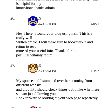
is helpful for my
know-how. thanks admin
naga169
MEI 18, 2024 / 1:45 PM
REPLY
Hey There. I found your blog using msn. This is a
really well
written article. I will make sure to bookmark it and
return to read
more of your useful info. Thanks for the
post. I’ll certainly return.
naga169
MEI 18, 2024 / 2:51 PM
REPLY
My spouse and I stumbled over here coming from a
different website
and thought I should check things out. I like what I see
so i am just following you.
Look forward to looking at your web page repeatedly.