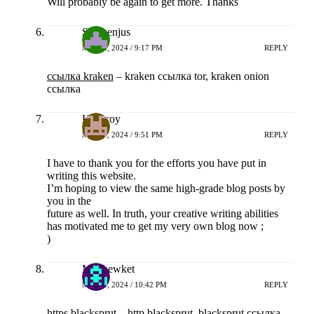
Will probably be again to get more. Thanks
Stephenjus
MEI 14, 2024 / 9:17 PM
REPLY
ссылка kraken
– kraken ссылка tor, kraken onion
ссылка
Hokicoy
MEI 14, 2024 / 9:51 PM
REPLY
I have to thank you for the efforts you have put in
writing this website.
I’m hoping to view the same high-grade blog posts by
you in the
future as well. In truth, your creative writing abilities
has motivated me to get my very own blog now ;
)
Matthewket
MEI 14, 2024 / 10:42 PM
REPLY
https blacksprut
– http blacksprut, blacksprut ссылка