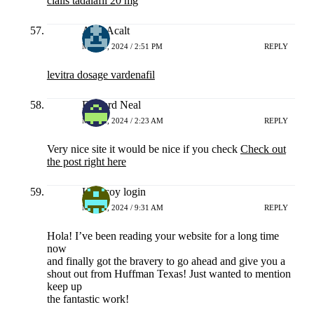
cialis tadalafil 20 mg
AcxzAcalt
MEI 21, 2024 / 2:51 PM
REPLY
levitra dosage vardenafil
Edward Neal
MEI 22, 2024 / 2:23 AM
REPLY
Very nice site it would be nice if you check
Check out
the post right here
Hokicoy login
MEI 22, 2024 / 9:31 AM
REPLY
Hola! I’ve been reading your website for a long time
now
and finally got the bravery to go ahead and give you a
shout out from Huffman Texas! Just wanted to mention
keep up
the fantastic work!