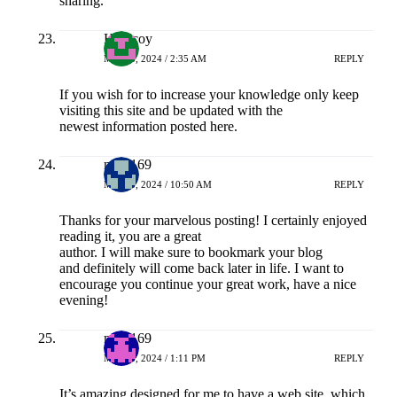
sharing.
Hokicoy
MEI 18, 2024 / 2:35 AM
REPLY
If you wish for to increase your knowledge only keep
visiting this site and be updated with the
newest information posted here.
naga169
MEI 18, 2024 / 10:50 AM
REPLY
Thanks for your marvelous posting! I certainly enjoyed
reading it, you are a great
author. I will make sure to bookmark your blog
and definitely will come back later in life. I want to
encourage you continue your great work, have a nice
evening!
naga169
MEI 18, 2024 / 1:11 PM
REPLY
It’s amazing designed for me to have a web site, which