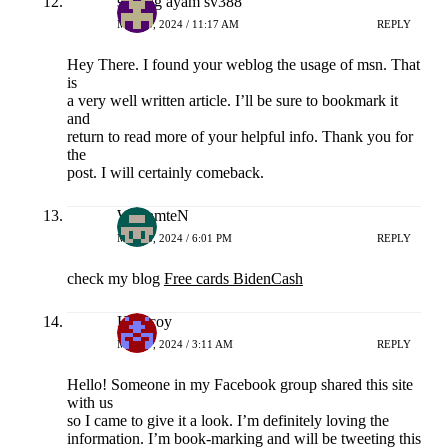
sabung ayam sv388
MEI 15, 2024 / 11:17 AM
REPLY
Hey There. I found your weblog the usage of msn. That
is
a very well written article. I’ll be sure to bookmark it
and
return to read more of your helpful info. Thank you for
the
post. I will certainly comeback.
WilliamteN
MEI 16, 2024 / 6:01 PM
REPLY
check my blog
Free cards BidenCash
Hokicoy
MEI 17, 2024 / 3:11 AM
REPLY
Hello! Someone in my Facebook group shared this site
with us
so I came to give it a look. I’m definitely loving the
information. I’m book-marking and will be tweeting this