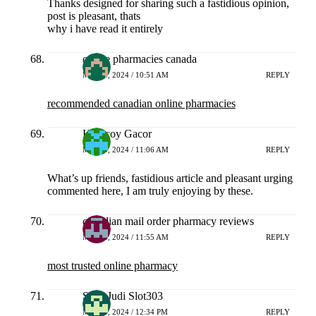
Thanks designed for sharing such a fastidious opinion,
post is pleasant, thats
why i have read it entirely
online pharmacies canada
MEI 24, 2024 / 10:51 AM
REPLY
recommended canadian online pharmacies
Hokicoy Gacor
MEI 24, 2024 / 11:06 AM
REPLY
What’s up friends, fastidious article and pleasant urging
commented here, I am truly enjoying by these.
canadian mail order pharmacy reviews
MEI 24, 2024 / 11:55 AM
REPLY
most trusted online pharmacy
Situs Judi Slot303
MEI 24, 2024 / 12:34 PM
REPLY