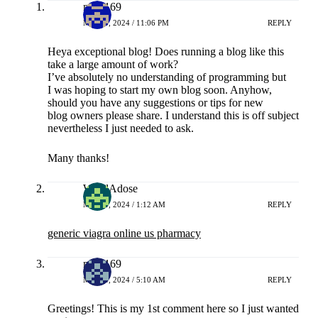
naga169
MEI 13, 2024 / 11:06 PM
REPLY
Heya exceptional blog! Does running a blog like this
take a large amount of work?
I’ve absolutely no understanding of programming but
I was hoping to start my own blog soon. Anyhow,
should you have any suggestions or tips for new
blog owners please share. I understand this is off subject
nevertheless I just needed to ask.
Many thanks!
WscdAdose
MEI 14, 2024 / 1:12 AM
REPLY
generic viagra online us pharmacy
naga169
MEI 14, 2024 / 5:10 AM
REPLY
Greetings! This is my 1st comment here so I just wanted