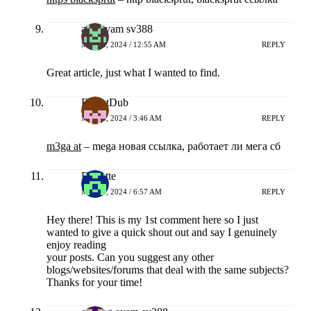
adu ayam sv388
MEI 15, 2024 / 12:55 AM
REPLY
Great article, just what I wanted to find.
ErnestDub
MEI 15, 2024 / 3:46 AM
REPLY
m3ga at
– mega новая ссылка, работает ли мега сб
Donette
MEI 15, 2024 / 6:57 AM
REPLY
Hey there! This is my 1st comment here so I just
wanted to give a quick shout out and say I genuinely
enjoy reading
your posts. Can you suggest any other
blogs/websites/forums that deal with the same subjects?
Thanks for your time!