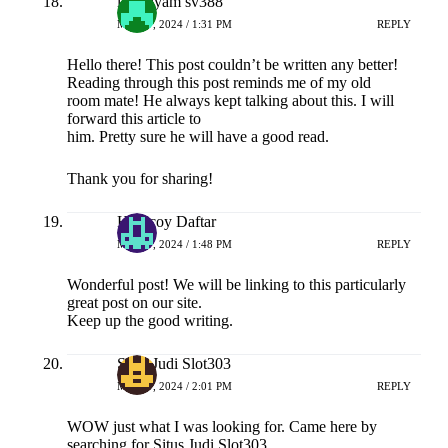
laga ayam sv388
MEI 17, 2024 / 1:31 PM
REPLY
Hello there! This post couldn’t be written any better!
Reading through this post reminds me of my old
room mate! He always kept talking about this. I will
forward this article to
him. Pretty sure he will have a good read.
Thank you for sharing!
Hokicoy Daftar
MEI 17, 2024 / 1:48 PM
REPLY
Wonderful post! We will be linking to this particularly
great post on our site.
Keep up the good writing.
Situs Judi Slot303
MEI 17, 2024 / 2:01 PM
REPLY
WOW just what I was looking for. Came here by
searching for Situs Judi Slot303