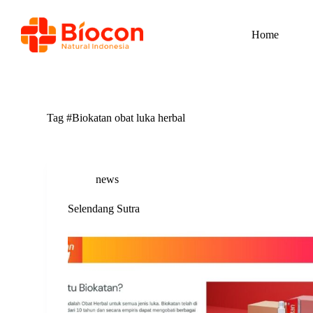
S
k
Home
i
p
t
o
c
o
n
Tag
#Biokatan obat luka herbal
t
e
n
t
news
Selendang Sutra